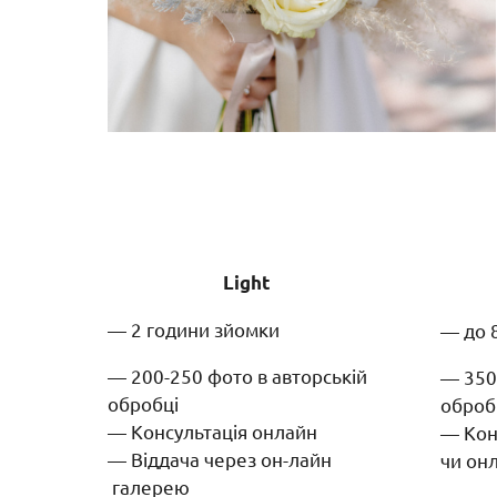
Light
— 2 години зйомки
— до 
— 200-250 фото в авторській
— 350
обробці
оброб
— Консультація онлайн
— Кон
— Віддача через он-лайн
чи он
галерею