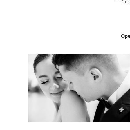
— Стро
Оре