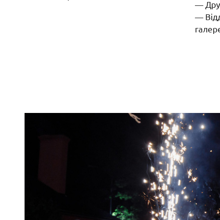
— Дру
— Від
галер