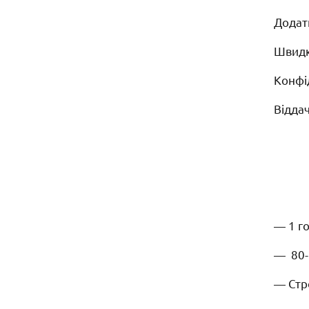
Додат
Швидк
Конфі
Відда
— 1 г
— 80-
— Стро