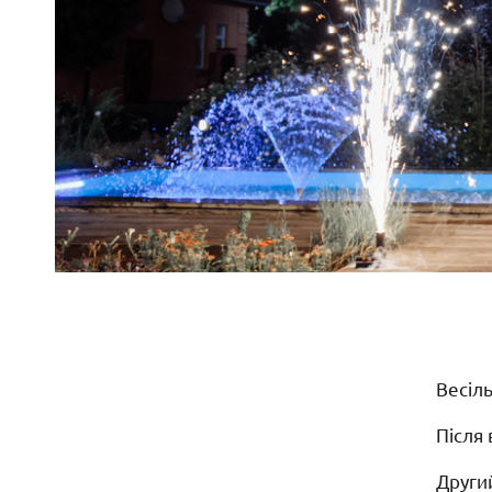
Весіл
Після 
Други