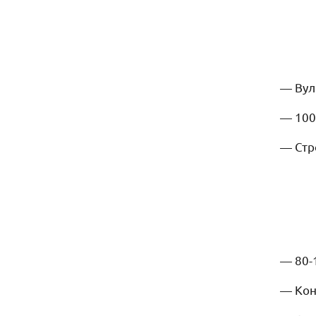
— Вул
— 100
— Стро
— 80-
— Конс