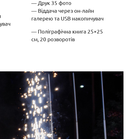
— Друк 35 фото
— Віддача через он-лайн
н
галерею та USB накопичувач
увач
— Поліграфічна книга 25×25
см, 20 розворотів