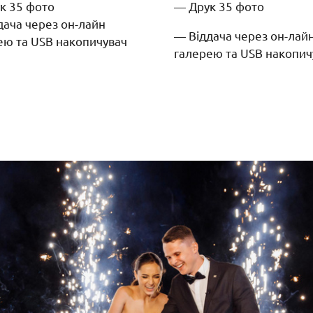
к 35 фото
— Друк 35 фото
дача через он-лайн
— Віддача через он-лай
ею та USB накопичувач
галерею та USB накопич